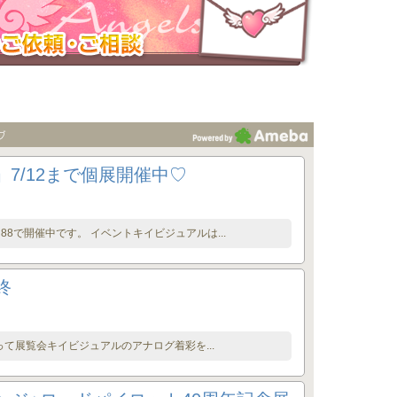
026」7/12まで個展開催中♡
N88で開催中です。 イベントキイビジュアルは...
終
て展覧会キイビジュアルのアナログ着彩を...