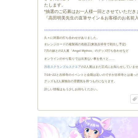
たします。
*抽選のご応募はお一人様一回とさせていただき
『高田明美先生の直筆サイン＆お客様のお名前
*************************************************************
久々に対面の打ち合わせがありました。
オレンジロードの複製画の色校正(東急吉祥寺で初出し予定)
7月の妹との2人展「Angel Mythos」のグッズ打ち合わせなど
オンラインのやり取りでは出来ない事を色々と……
渋谷スクランブルスクエア
の2人展はまだ正式にお知らせしていま
7/16~22と吉祥寺のイベントと会期は近いのですが吉祥寺とは違
グッズも2人展独自の雰囲気を持つものになります。
詳しい情報はもう少しお待ちください。