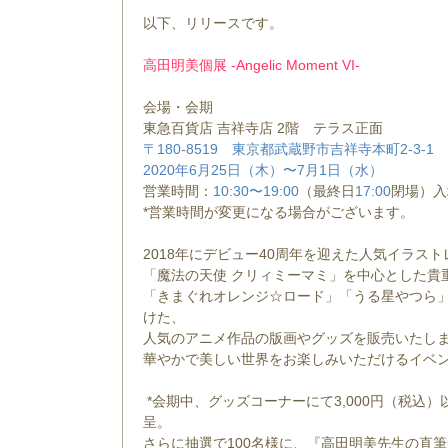
以下、リリースです。
高田明美個展 -Angelic Moment VI-
会場・会期
東急百貨店 吉祥寺店 2階 テラス正面
〒
180-8519
東京都武蔵野市吉祥寺本町
2-3-1
2020
年
6
月
25
日（木）〜
7
月
1
日（水）
営業時間：
10:30
〜
19:00
（最終日
17:00
閉場）
*営業時間が変更になる場合がございます。
2018年にデビュー40周年を迎えた人気イラス
「魔法の天使 クリィミーマミ」を中心とした貴
「きまぐれオレンジ☆ロード」「うる星やつら
けた、
人気のアニメ作品の版画やグッズを販売いたし
華やかで美しい世界をお楽しみいただけるイベ
*会期中、グッズコーナーにて3,000円（税込
呈。
さらに抽選で100名様に、『高田明美先生の直