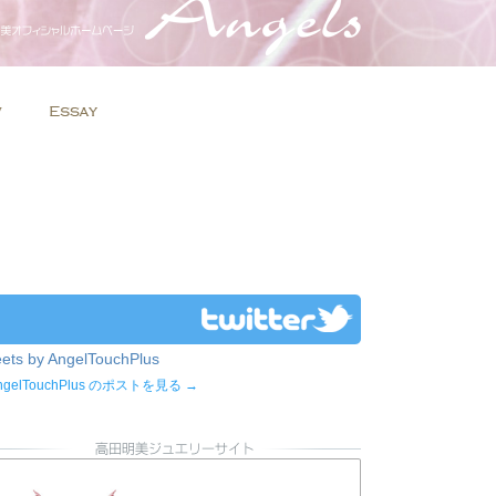
ets by AngelTouchPlus
ngelTouchPlus のポストを見る →