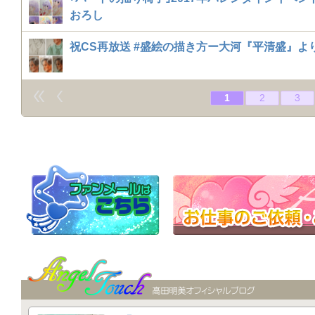
おろし
祝CS再放送 #盛絵の描き方ー大河『平清盛』よ
1
2
3